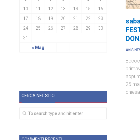
10
11
12
13
14
15
16
17
18
19
20
21
22
23
saba
24
25
26
27
28
29
30
FES
DON
31
« Mag
AVIS N
Eccoci
primav
appunt
25 mar
chiesa
CERCA NEL SITO
COMMENTI RECENTI