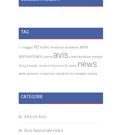
TAG
90
anni
1 maggio
ADMO
amatrice
ambiente
avis
anniversario
arena
cuore
donatore
energia
news
festa
friends
istria
m'illumino di meno
perle
puliamo
risparmio
sociale
testa
torreglia
verona
CATEGORIE
Articoli Avis
Avis Nazionale news