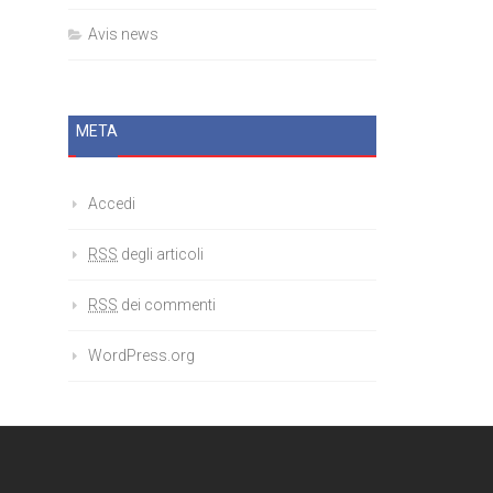
Avis news
META
Accedi
RSS
degli articoli
RSS
dei commenti
WordPress.org