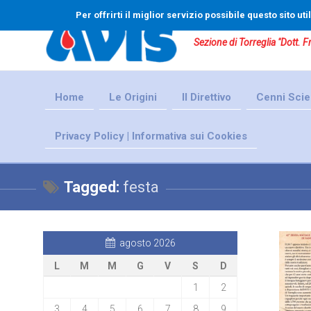
Per offrirti il miglior servizio possibile questo sito u
Sezione di Torreglia "Dott. 
Home
Le Origini
Il Direttivo
Cenni Scien
Privacy Policy | Informativa sui Cookies
Tagged:
festa
agosto 2026
L
M
M
G
V
S
D
1
2
3
4
5
6
7
8
9