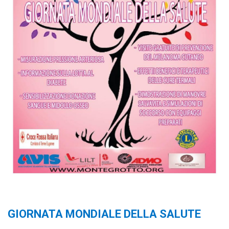
Cosa Vedere
Villa Vescovi
Chiesa di San Sabino
Festa della Mira
Avis News
Contatti
exit
Privacy Policy | Informativa sui Cookies
GIORNATA MONDIALE DELLA SALUTE