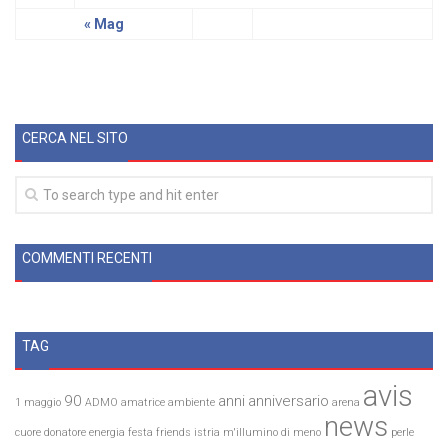
« Mag
CERCA NEL SITO
COMMENTI RECENTI
TAG
avis
90
anni
anniversario
1 maggio
ADMO
amatrice
ambiente
arena
news
cuore
donatore
energia
festa
friends
istria
m'illumino di meno
perle