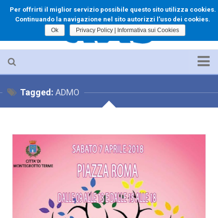
Per offrirti il miglior servizio possibile questo sito utilizza cookies.
Continuando la navigazione nel sito autorizzi l’uso dei cookies.
Ok
Privacy Policy | Informativa sui Cookies
Home
Tagged:
ADMO
Le Origini
Il Direttivo
Cenni Scientifici
Per chi vuole donare
Scopri Torreglia
Storia di Torreglia
Come Arrivare