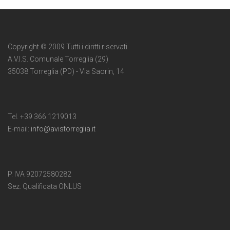
Copyright © 2009 Tutti i diritti riservati
A.V.I.S. Comunale Torreglia (29)
35038 Torreglia (PD) - Via Saorin, 14
Tel. +39 366 1219013
E-mail:
info@avistorreglia.it
P. IVA 92072580282
Sez. Qualificata ONLUS