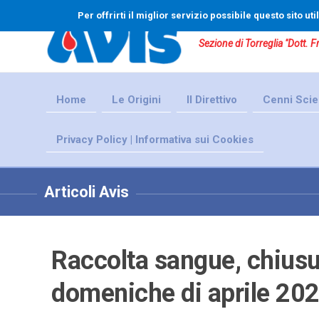
Per offrirti il miglior servizio possibile questo sito u
Sezione di Torreglia "Dott. 
Home
Le Origini
Il Direttivo
Cenni Scien
Privacy Policy | Informativa sui Cookies
Articoli Avis
Raccolta sangue, chiusur
domeniche di aprile 202