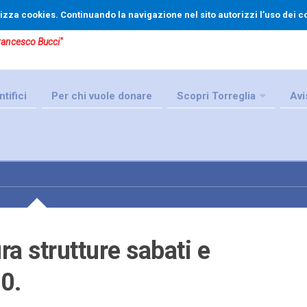
tilizza cookies. Continuando la navigazione nel sito autorizzi l’uso dei c
Francesco Bucci"
tifici
Per chi vuole donare
Scopri Torreglia
Avi
a strutture sabati e
0.