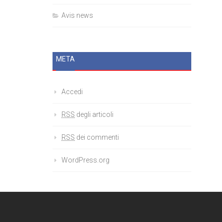
Avis news
META
Accedi
RSS
degli articoli
RSS
dei commenti
WordPress.org