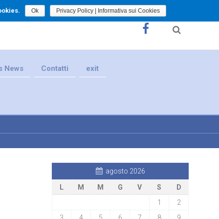
ookies.
Ok
Privacy Policy | Informativa sui Cookies
s News
Contatti
exit
agosto 2026
L
M
M
G
V
S
D
1
2
3
4
5
6
7
8
9