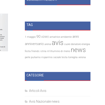
TAG
90
anni
1 maggio
ADMO
amatrice
ambiente
avis
anniversario
arena
cuore
donatore
energia
news
festa
friends
istria
m'illumino di meno
perle
puliamo
risparmio
sociale
testa
torreglia
verona
CATEGORIE
Articoli Avis
Avis Nazionale news