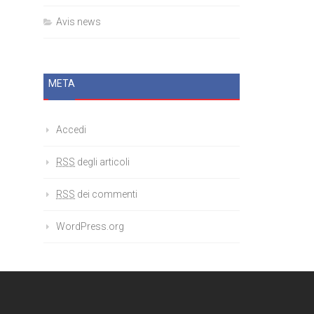
Avis news
META
Accedi
RSS
degli articoli
RSS
dei commenti
WordPress.org