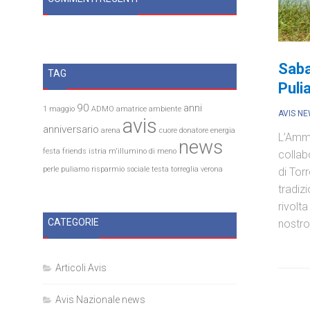
Saba
TAG
Puli
90
anni
1 maggio
ADMO
amatrice
ambiente
AVIS N
avis
anniversario
arena
cuore
donatore
energia
L’Ammi
news
festa
friends
istria
m'illumino di meno
collab
perle
puliamo
risparmio
sociale
testa
torreglia
verona
di Tor
tradiz
rivolta 
CATEGORIE
nostro.
Articoli Avis
Avis Nazionale news