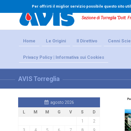
Per offrirti il miglior servizio possibile questo sito u
Sezione di Torreglia "Dott. 
Home
Le Origini
Il Direttivo
Cenni Scien
Privacy Policy | Informativa sui Cookies
AVIS Torreglia
agosto 2026
L
M
M
G
V
S
D
1
2
3
4
5
6
7
8
9