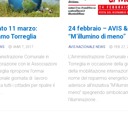
to 11 marzo:
24 febbraio – AVIS &
amo Torreglia
“M’illumino di meno”
EWS
MAR 7, 2017
AVIS NAZIONALE NEWS
FEB 27, 
nistrazione Comunale in
L’Amministrazione Comunale 
orazione con le Associazioni
Torreglia in occasione della g
reglia ripropone l’ormai
della mobilitazione internazion
ionale giornata di lavoro
nome del risparmio energetic
a tutti i cittadini per ripulire il
aderisce all’iniziativa “M’illumi
..
meno” spegnendo simbolica
l’illuminazione...