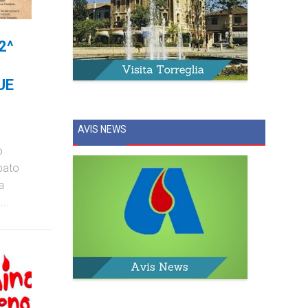
2^
UE
AVIS NEWS
o
bato
a
..