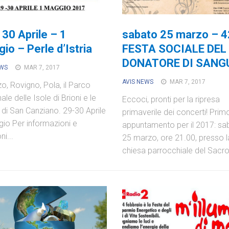
 30 Aprile – 1
sabato 25 marzo – 4
io – Perle d’Istria
FESTA SOCIALE DEL
DONATORE DI SANG
EWS
MAR 7, 2017
AVIS NEWS
MAR 7, 2017
o, Rovigno, Pola, il Parco
le delle Isole di Brioni e le
Eccoci, pronti per la ripresa
 di San Canziano. 29-30 Aprile
primaverile dei concerti! Prim
io Per informazioni e
appuntamento per il 2017: sa
ni...
25 marzo, ore 21.00, presso l
chiesa parrocchiale del Sacro.