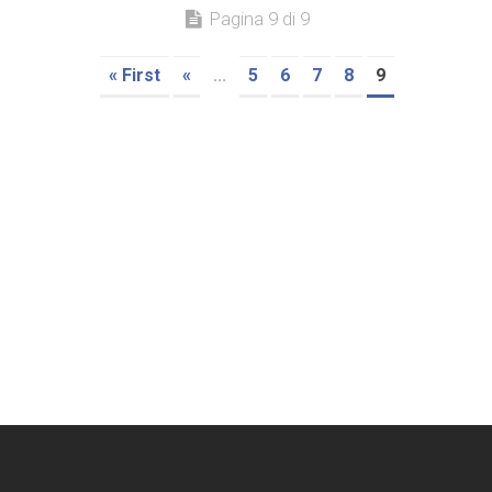
Pagina 9 di 9
« First
«
...
5
6
7
8
9