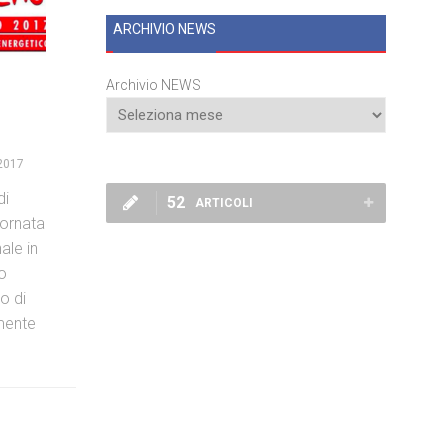
ARCHIVIO NEWS
Archivio NEWS
2017
di
52
ARTICOLI
iornata
ale in
o
no di
mente