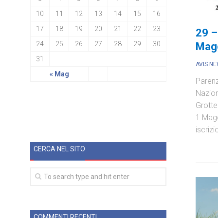
10
11
12
13
14
15
16
17
18
19
20
21
22
23
29 –
24
25
26
27
28
29
30
Magg
31
AVIS N
« Mag
Parenz
Naziona
Grotte
1 Magg
iscrizio
CERCA NEL SITO
COMMENTI RECENTI