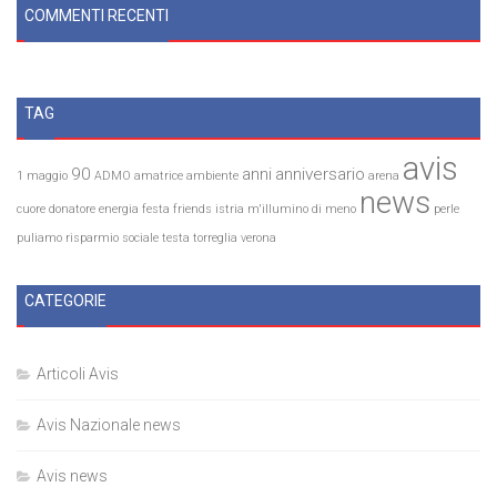
COMMENTI RECENTI
TAG
avis
90
anni
anniversario
1 maggio
ADMO
amatrice
ambiente
arena
news
cuore
donatore
energia
festa
friends
istria
m'illumino di meno
perle
puliamo
risparmio
sociale
testa
torreglia
verona
CATEGORIE
Articoli Avis
Avis Nazionale news
Avis news