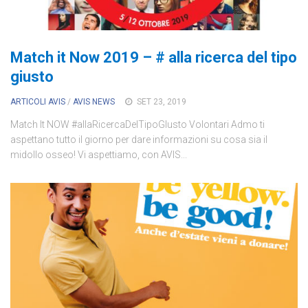
Match it Now 2019 – # alla ricerca del tipo
giusto
ARTICOLI AVIS
/
AVIS NEWS
SET 23, 2019
Match It NOW #allaRicercaDelTipoGIusto Volontari Admo ti
aspettano tutto il giorno per dare informazioni su cosa sia il
midollo osseo! Vi aspettiamo, con AVIS...