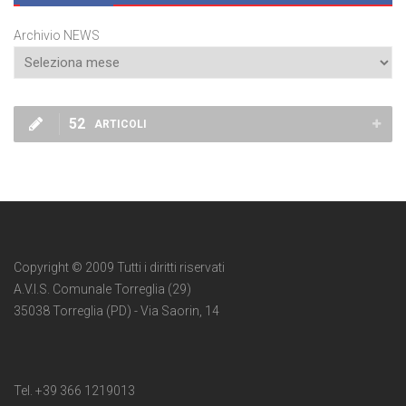
Archivio NEWS
52
ARTICOLI
Copyright © 2009 Tutti i diritti riservati
A.V.I.S. Comunale Torreglia (29)
35038 Torreglia (PD) - Via Saorin, 14
Tel. +39 366 1219013