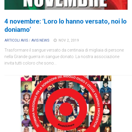
4 novembre: ‘Loro lo hanno versato, noi lo
doniamo’
ARTICOLI AVIS
/
AVIS NEWS
NOV 2, 2019
Trasformare il sangue versato da centinaia di migliaia di persone
nella Grande guerra in sangue donato. La nostra associazione
invita tutti coloro che sono...