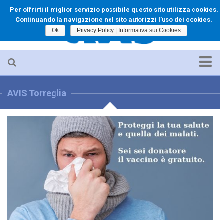
Per offrirti il miglior servizio possibile questo sito utilizza cookies.
Continuando la navigazione nel sito autorizzi l’uso dei cookies.
Ok
Privacy Policy | Informativa sui Cookies
Home
AVIS Torreglia
Le Origini
Il Direttivo
Cenni Scientifici
Per chi vuole donare
Scopri Torreglia
Storia di Torreglia
Come Arrivare