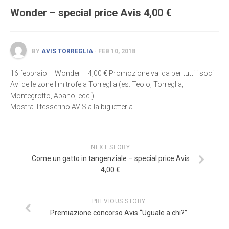
Cosa Vedere
Wonder – special price Avis 4,00 €
Villa Vescovi
Chiesa di San Sabino
BY
AVIS TORREGLIA
· FEB 10, 2018
Festa della Mira
Avis News
16 febbraio – Wonder – 4,00 € Promozione valida per tutti i soci
Avi delle zone limitrofe a Torreglia (es: Teolo, Torreglia,
Contatti
Montegrotto, Abano, ecc.).
Mostra il tesserino AVIS alla biglietteria
exit
Privacy Policy | Informativa sui Cookies
NEXT STORY
Come un gatto in tangenziale – special price Avis
4,00 €
PREVIOUS STORY
Premiazione concorso Avis “Uguale a chi?”