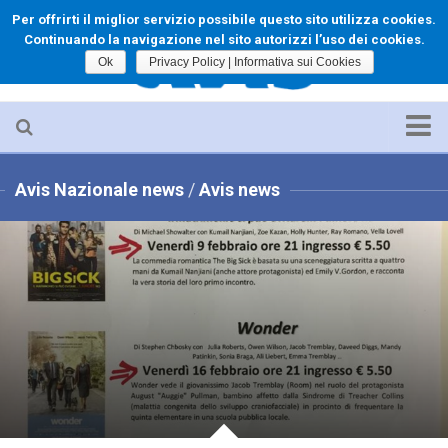
Per offrirti il miglior servizio possibile questo sito utilizza cookies.
Continuando la navigazione nel sito autorizzi l’uso dei cookies.
Ok
Privacy Policy | Informativa sui Cookies
Home
Avis Nazionale news
/
Avis news
Le Origini
Il Direttivo
Cenni Scientifici
Per chi vuole donare
Scopri Torreglia
Storia di Torreglia
Come Arrivare