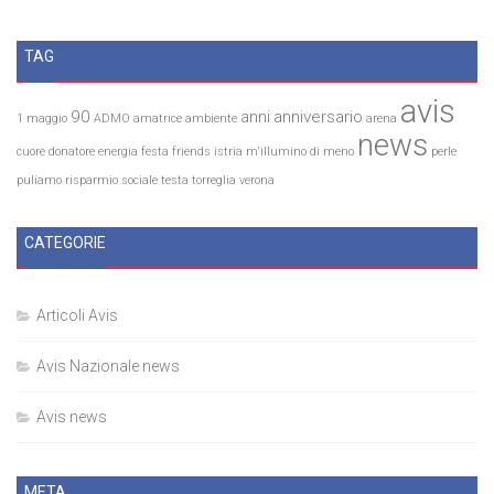
TAG
avis
90
anni
anniversario
1 maggio
ADMO
amatrice
ambiente
arena
news
cuore
donatore
energia
festa
friends
istria
m'illumino di meno
perle
puliamo
risparmio
sociale
testa
torreglia
verona
CATEGORIE
Articoli Avis
Avis Nazionale news
Avis news
META