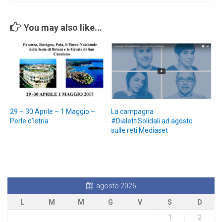
You may also like...
29 – 30 Aprile – 1 Maggio –
La campagna
Perle d’Istria
#DialettiSolidali ad agosto
sulle reti Mediaset
agosto 2026
L
M
M
G
V
S
D
1
2