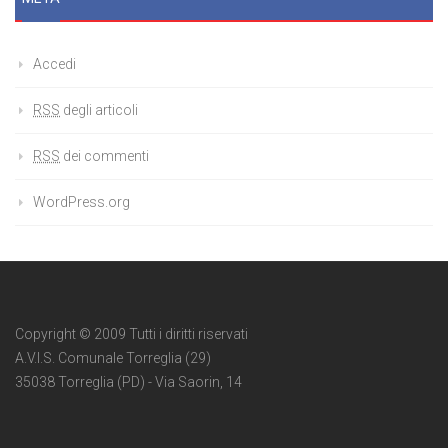
Accedi
RSS
degli articoli
RSS
dei commenti
WordPress.org
Copyright © 2009 Tutti i diritti riservati
A.V.I.S. Comunale Torreglia (29)
35038 Torreglia (PD) - Via Saorin, 14